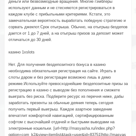
деньги или безвозмездные вращения. Многие гэмблеры
используют данным и не стесняются регистрироваться в
каждом клубе с прибыльными критериями. Кстати, это
замечательная вероятность выработать победную стратегию и
сорвать джекпот.Срок отыгрыша. Обычно, на отыгрыш бездепов
дается от 1 до 7 дней, а на отыгрыш призов за депозит может
отличаться до 30 дней.
казино 1xslots
Нет. Для получения бездепозитного бонуса в казино
необходима обязательная регистрация на сайте. Играть в
слоты даром и без регистрации возможно лишь в демо
режиме.Используйте превосходнейшие бездепозитные призы за
регистрацию в казино с выводом без пополнения и сможете
выиграть без риска. Подберите ресурс из перечня ниже, дабы
заработать презенты за обычные деяния теперь сегодня
получить первый выигрыш. Каждое азартное заведение
впечатлит комфортной навигацией, сертифицированным
софтом с высочайшей отдачей и быстрыми выводами на
электронные кошельки. [url=http://masyasha.ru/index.php?
option=com_k2&view=itemlist&task=user&id=83751]http://masyas