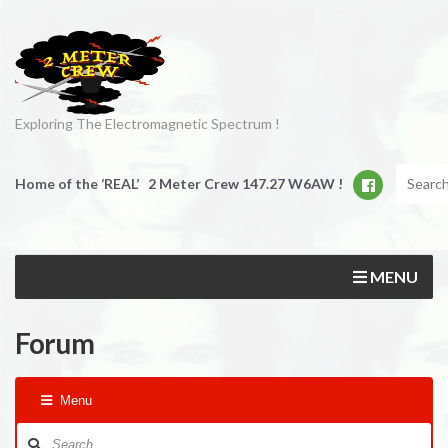
Exploring The Electromagnetic Spectrum !
Home of the ‘REAL’ 2 Meter Crew 147.27 W6AW !
MENU
Forum
Menu