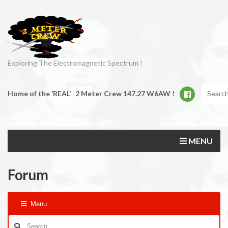
Exploring The Electromagnetic Spectrum !
Home of the ‘REAL’ 2 Meter Crew 147.27 W6AW !
MENU
Forum
Menu